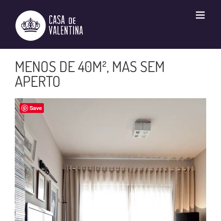
Ir
para
o
conteúdo
MENOS DE 40M², MAS SEM
APERTO
Save