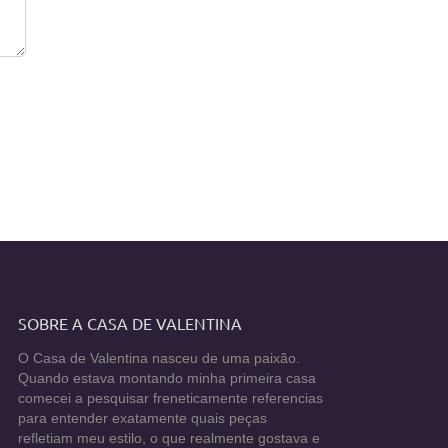
SOBRE A CASA DE VALENTINA
O Casa de Valentina nasceu de uma paixão.
Quando estava montando minha primeira casa
comecei a pesquisar freneticamente referencias
para entender exatamente quais peças
refletiam meu estilo, o que realmente gostava e