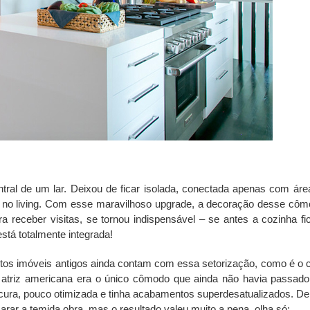
tral de um lar. Deixou de ficar isolada, conectada apenas com áre
 no living. Com esse maravilhoso upgrade, a decoração desse côm
a receber visitas, se tornou indispensável – se antes a cozinha fi
stá totalmente integrada!
itos imóveis antigos ainda contam com essa setorização, como é o 
 atriz americana era o único cômodo que ainda não havia passado
cura, pouco otimizada e tinha acabamentos superdesatualizados. De
rar a temida obra, mas o resultado valeu muito a pena, olha só: