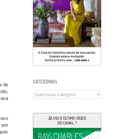
CATEGORIAS
a de
odo,
CATEGORIAS
cava
caso
 por
pois