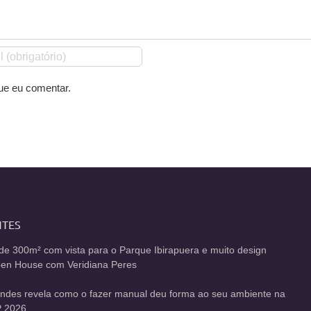
ue eu comentar.
NTES
de 300m² com vista para o Parque Ibirapuera e muito design
Open House com Veridiana Peres
andes revela como o fazer manual deu forma ao seu ambiente na
 2026