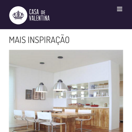
Ir
para
o
conteúdo
MAIS INSPIRAÇÃO