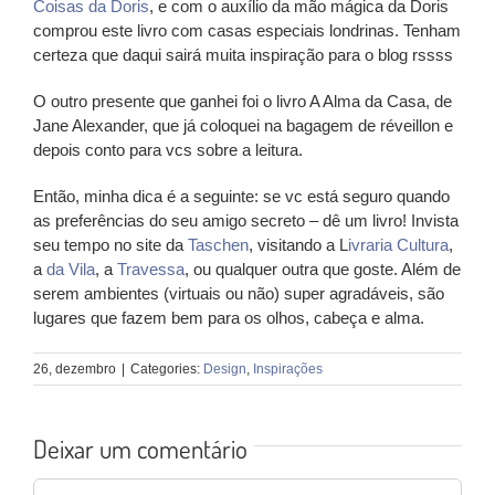
Coisas da Doris
, e com o auxílio da mão mágica da Doris
comprou este livro com casas especiais londrinas. Tenham
certeza que daqui sairá muita inspiração para o blog rssss
O outro presente que ganhei foi o livro A Alma da Casa, de
Jane Alexander, que já coloquei na bagagem de réveillon e
depois conto para vcs sobre a leitura.
Então, minha dica é a seguinte: se vc está seguro quando
as preferências do seu amigo secreto –
dê um livro!
Invista
seu tempo no site da
Taschen
, visitando a L
ivraria Cultura
,
a
da Vila
, a
Travessa
, ou qualquer outra que goste. Além de
serem ambientes (virtuais ou não) super agradáveis, são
lugares que fazem bem para os olhos, cabeça e alma.
26, dezembro
|
Categories:
Design
,
Inspirações
Deixar um comentário
Comentário