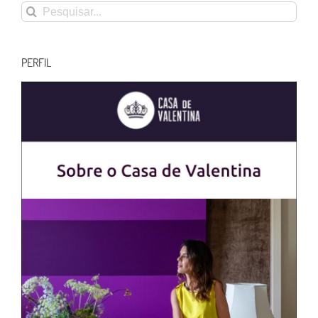
Buscar
resultados
para:
PERFIL