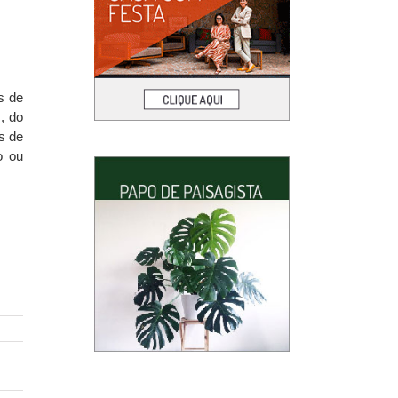
s de
s
, do
s de
o ou