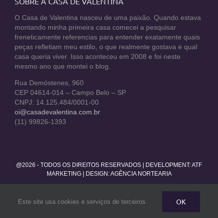
SOBRE A CASA DE VALENTINA
O Casa de Valentina nasceu de uma paixão. Quando estava
montando minha primeira casa comecei a pesquisar
freneticamente referencias para entender exatamente quais
peças refletiam meu estilo, o que realmente gostava e qual
casa queria viver. Isso aconteceu em 2008 e foi neste
mesmo ano que montei o blog.
Rua Demóstenes, 960
CEP 04614-014 – Campo Belo – SP
CNPJ: 14.125.484/0001-00
oi@casadevalentina.com.br
(11) 99826-1393
@2026 - TODOS OS DIREITOS RESERVADOS | DEVELOPMENT:
ATF
MARKETING
| DESIGN: AGÊNCIA NORTEARIA
Facebook
Twitter
Instagram
Pinterest
YouTube
Rss
OK
Este site usa cookies e serviços de terceiros.