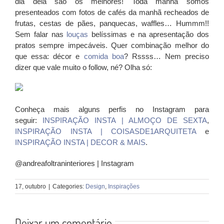
dia dela são os melhores! Toda manhã somos
presenteados com fotos de cafés da manhã recheados de
frutas, cestas de pães, panquecas, waffles… Hummm!!
Sem falar nas
louças
belíssimas e na apresentação dos
pratos sempre impecáveis. Quer combinação melhor do
que essa: décor e
comida boa
? Rssss… Nem preciso
dizer que vale muito o follow, né? Olha só:
Conheça mais alguns perfis no Instagram para
seguir:
INSPIRAÇÃO INSTA | ALMOÇO DE SEXTA
,
INSPIRAÇÃO INSTA | COISASDE1ARQUITETA
e
INSPIRAÇÃO INSTA | DECOR & MAIS
.
@andreafoltraninteriores | Instagram
17, outubro
|
Categories:
Design
,
Inspirações
Deixar um comentário