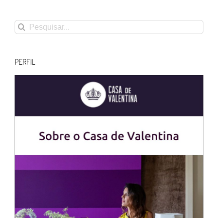
Buscar
resultados
para:
PERFIL