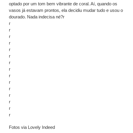
optado por um tom bem vibrante de coral. Aí, quando os
vasos já estavam prontos, ela decidiu mudar tudo e usou o
dourado. Nada indecisa né?r
r
r
r
r
r
r
r
r
r
r
r
r
r
r
r
Fotos via Lovely Indeed