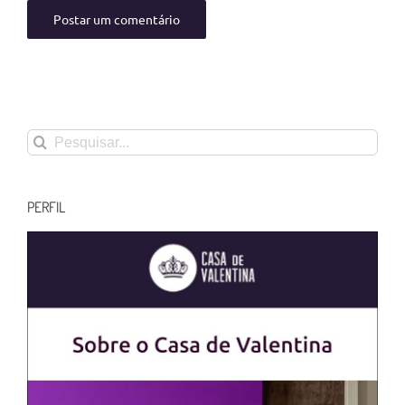
Buscar
resultados
para:
PERFIL