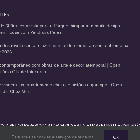
NTES
de 300m² com vista para o Parque Ibirapuera e muito design
Open House com Veridiana Peres
andes revela como o fazer manual deu forma ao seu ambiente na
 2026
contemporâneo com obras de arte e décor atemporal | Open
údio Glik de Interiores
de viagem: um apartamento cheio de história e garimpo | Open
udio Chez Morin
 OS DIREITOS RESERVADOS | DEVELOPMENT:
ATF MARKETING
| DESIGN: AG
OK
Este site usa cookies e serviços de terceiros.
Facebook
Twitter
Instagram
Pinterest
YouTube
Rss