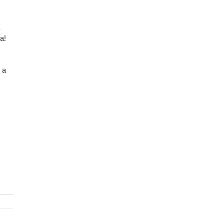
a!
 a