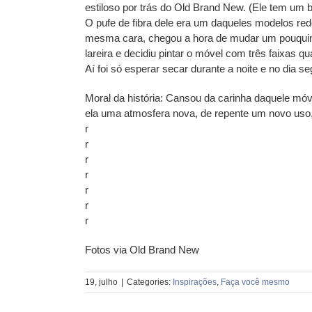
estiloso por trás do Old Brand New. (Ele tem um bo
O pufe de fibra dele era um daqueles modelos red
mesma cara, chegou a hora de mudar um pouquinh
lareira e decidiu pintar o móvel com três faixas
Aí foi só esperar secar durante a noite e no dia se
Moral da história: Cansou da carinha daquele m
ela uma atmosfera nova, de repente um novo us
r
r
r
r
r
r
r
Fotos via Old Brand New
19, julho
|
Categories:
Inspirações
,
Faça você mesmo