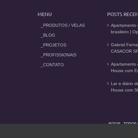
MENU
POSTS RECE
_PRODUTOS / VELAS
Apartamento 
brasileiro | 
_BLOG
Gabriel Fern
_PROJETOS
CASACOR SP
_PROFISSIONAIS
Apartamento 
_CONTATO
House com Est
Lar e diário 
House com St
@2026 - TODOS