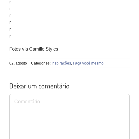
r
r
r
r
r
r
Fotos via Camille Styles
02, agosto
|
Categories:
Inspirações
,
Faça você mesmo
Deixar um comentário
Comentário