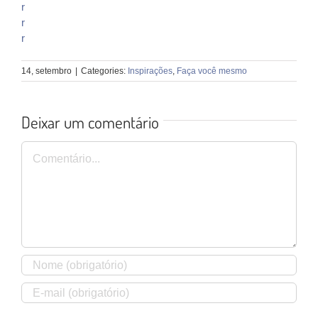
r
r
r
14, setembro
|
Categories:
Inspirações
,
Faça você mesmo
Deixar um comentário
Comentário