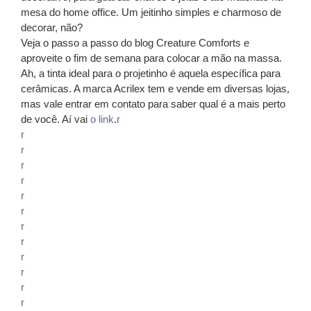
mesa do home office. Um jeitinho simples e charmoso de
decorar, não?
Veja o passo a passo do blog Creature Comforts e
aproveite o fim de semana para colocar a mão na massa.
Ah, a tinta ideal para o projetinho é aquela específica para
cerâmicas. A marca Acrilex tem e vende em diversas lojas,
mas vale entrar em contato para saber qual é a mais perto
de você. Aí vai
o link
.
r
r
r
r
r
r
r
r
r
r
r
r
r