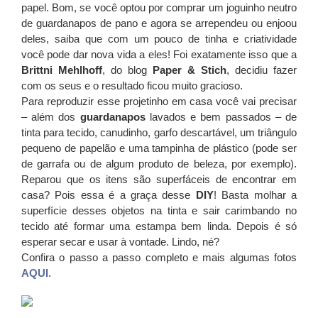
papel. Bom, se você optou por comprar um joguinho neutro
de guardanapos de pano e agora se arrependeu ou enjoou
deles, saiba que com um pouco de tinha e criatividade
você pode dar nova vida a eles! Foi exatamente isso que a
Brittni Mehlhoff
, do blog
Paper & Stich
, decidiu fazer
com os seus e o resultado ficou muito gracioso.
Para reproduzir esse projetinho em casa você vai precisar
– além dos
guardanapos
lavados e bem passados – de
tinta para tecido, canudinho, garfo descartável, um triângulo
pequeno de papelão e uma tampinha de plástico (pode ser
de garrafa ou de algum produto de beleza, por exemplo).
Reparou que os itens são superfáceis de encontrar em
casa? Pois essa é a graça desse
DIY
! Basta molhar a
superfície desses objetos na tinta e sair carimbando no
tecido até formar uma estampa bem linda. Depois é só
esperar secar e usar à vontade. Lindo, né?
Confira o passo a passo completo e mais algumas fotos
AQUI
.