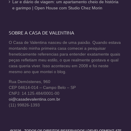
Lar e diário de viagem: um apartamento cheio de história
e garimpo | Open House com Studio Chez Morin
SOBRE A CASA DE VALENTINA
O Casa de Valentina nasceu de uma paixão. Quando estava
montando minha primeira casa comecei a pesquisar
freneticamente referencias para entender exatamente quais
peças refletiam meu estilo, o que realmente gostava e qual
casa queria viver. Isso aconteceu em 2008 e foi neste
mesmo ano que montei o blog.
Rua Demóstenes, 960
CEP 04614-014 – Campo Belo – SP
CNPJ: 14.125.484/0001-00
oi@casadevalentina.com.br
(11) 99826-1393
@2026 - TODOS OS DIREITOS RESERVADOS | DEVELOPMENT:
ATF