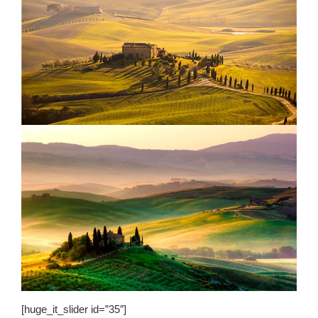
[huge_it_slider id=”35″]