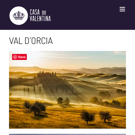
Ir
para
o
conteúdo
VAL D’ORCIA
Save