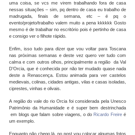
uma coisa, se vcs me virem trabalhando fora de casa
nessas situações – sim, pq dentro de casa eu trabalho de
madrugada, finais de semana, etc – é pq o
evento/projeto/trabalho valem muito a pena kkkkkk Gosto
mesmo é de trabalhar no escritório pois é pertinho de casa
e consigo ver o filhote rápido.
Enfim, isso tudo para dizer que vou voltar para Toscana
nas próximas semanas e deste vez quero ver tudo com
calma e com outros olhos, principalmente a região da Val
D’Orcia, que é conhecida por não ter mudado quase nada
deste a Renascença. Estou animada para ver castelos
medievais, colinas, cidades antigas, vilas e casas isoladas,
ciprestes, vinhas e olivais.
A região do vale do rio Orcia foi considerada pela Unesco
Patrimônio da Humanidade e é super bem destrinchada
em blogs que falam sobre viagens, o do
Ricardo Freire
é
um exemplo.
Enquanto não chego lá, no post vou colocar algumas fotos