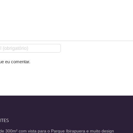
ue eu comentar.
NTES
de 300m² com vista para o Parque Ibirapuera e muito design