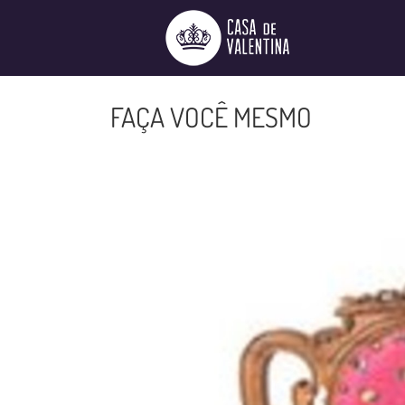
Ir
para
o
conteúdo
FAÇA VOCÊ MESMO