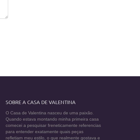
SOBRE A CASA DE VALENTINA
O Casa de Valentina nasceu de uma paixão.
Quando estava montando minha primeira casa
comecei a pesquisar freneticamente referencias
para entender exatamente quais peças
refletiam meu estilo, o que realmente gostava e