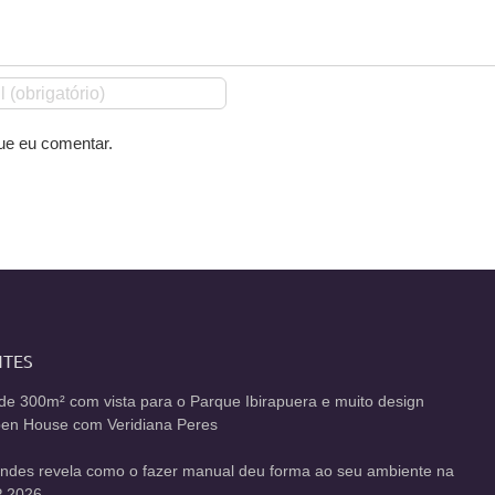
ue eu comentar.
NTES
de 300m² com vista para o Parque Ibirapuera e muito design
Open House com Veridiana Peres
andes revela como o fazer manual deu forma ao seu ambiente na
 2026