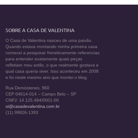
SOBRE A CASA DE VALENTINA
O Casa de Valentina nasceu de uma paixão.
Quando estava montando minha primeira casa
comecei a pesquisar freneticamente referencias
para entender exatamente quais peças
refletiam meu estilo, o que realmente gostava e
qual casa queria viver. Isso aconteceu em 2008
e foi neste mesmo ano que montei o blog.
Rua Demóstenes, 960
CEP 04614-014 – Campo Belo – SP
CNPJ: 14.125.484/0001-00
oi@casadevalentina.com.br
(11) 99826-1393