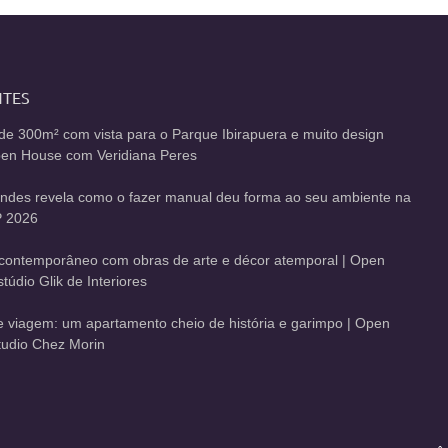
NTES
de 300m² com vista para o Parque Ibirapuera e muito design
Open House com Veridiana Peres
andes revela como o fazer manual deu forma ao seu ambiente na
 2026
contemporâneo com obras de arte e décor atemporal | Open
údio Glik de Interiores
de viagem: um apartamento cheio de história e garimpo | Open
udio Chez Morin