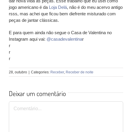
dar nova vida às peças. Esse trabalho que eu usei como
jogo americano é da
Loja Delá
, não é do meu acervo antigo
rsss, mas achei que ficou bem diefrente misturado com
peças de jantar clássicas.
E para quem ainda não segue o Casa de Valentina no
Instagram aqui vai:
@casadevalentina
r
r
r
r
28, outubro
|
Categories:
Receber
,
Receber de noite
Deixar um comentário
Comentário