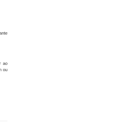
ante
r ao
n ou