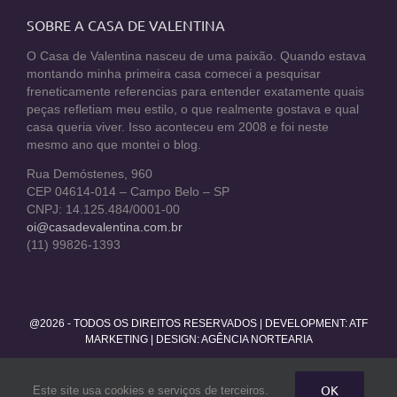
SOBRE A CASA DE VALENTINA
O Casa de Valentina nasceu de uma paixão. Quando estava
montando minha primeira casa comecei a pesquisar
freneticamente referencias para entender exatamente quais
peças refletiam meu estilo, o que realmente gostava e qual
casa queria viver. Isso aconteceu em 2008 e foi neste
mesmo ano que montei o blog.
Rua Demóstenes, 960
CEP 04614-014 – Campo Belo – SP
CNPJ: 14.125.484/0001-00
oi@casadevalentina.com.br
(11) 99826-1393
@2026 - TODOS OS DIREITOS RESERVADOS | DEVELOPMENT:
ATF
MARKETING
| DESIGN: AGÊNCIA NORTEARIA
Facebook
Twitter
Instagram
Pinterest
YouTube
Rss
OK
Este site usa cookies e serviços de terceiros.