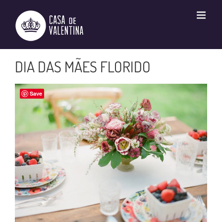
Ir
para
o
conteúdo
DIA DAS MÃES FLORIDO
Save