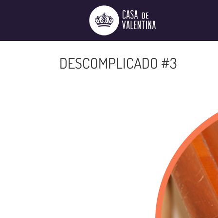
Ir
para
o
conteúdo
DESCOMPLICADO #3