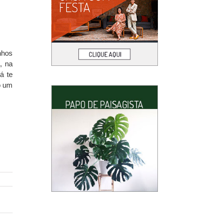
nhos
, na
á te
o um