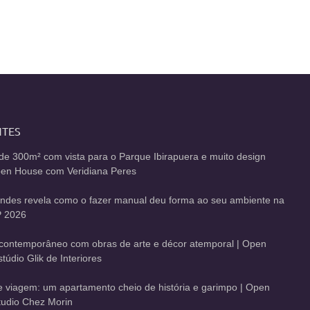
NTES
de 300m² com vista para o Parque Ibirapuera e muito design
Open House com Veridiana Peres
andes revela como o fazer manual deu forma ao seu ambiente na
 2026
contemporâneo com obras de arte e décor atemporal | Open
údio Glik de Interiores
de viagem: um apartamento cheio de história e garimpo | Open
udio Chez Morin