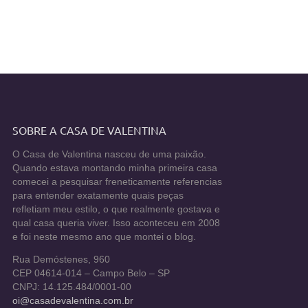
SOBRE A CASA DE VALENTINA
O Casa de Valentina nasceu de uma paixão.
Quando estava montando minha primeira casa
comecei a pesquisar freneticamente referencias
para entender exatamente quais peças
refletiam meu estilo, o que realmente gostava e
qual casa queria viver. Isso aconteceu em 2008
e foi neste mesmo ano que montei o blog.
Rua Demóstenes, 960
CEP 04614-014 – Campo Belo – SP
CNPJ: 14.125.484/0001-00
oi@casadevalentina.com.br