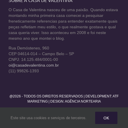
O Casa de Valentina nasceu de uma paixão. Quando estava
montando minha primeira casa comecei a pesquisar
freneticamente referencias para entender exatamente quais
peças refletiam meu estilo, o que realmente gostava e qual
casa queria viver. Isso aconteceu em 2008 e foi neste
mesmo ano que montei o blog.
Rua Demóstenes, 960
CEP 04614-014 – Campo Belo – SP
CNPJ: 14.125.484/0001-00
oi@casadevalentina.com.br
(11) 99826-1393
@2026 - TODOS OS DIREITOS RESERVADOS | DEVELOPMENT:
ATF
MARKETING
| DESIGN: AGÊNCIA NORTEARIA
Facebook
Twitter
Instagram
Pinterest
YouTube
Rss
OK
Este site usa cookies e serviços de terceiros.