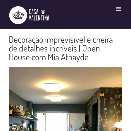
Ir
para
o
conteúdo
Decoração imprevisível e cheira
de detalhes incríveis | Open
House com Mia Athayde