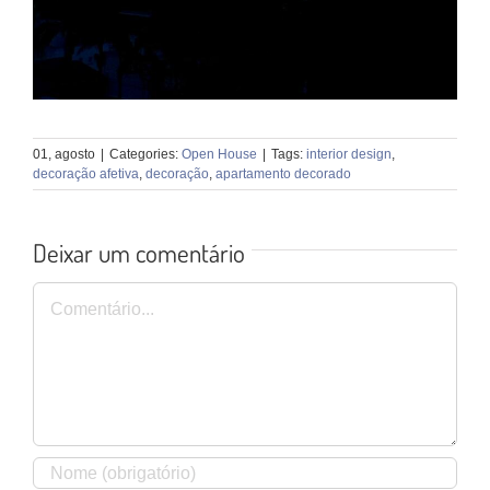
01, agosto
|
Categories:
Open House
|
Tags:
interior design
,
decoração afetiva
,
decoração
,
apartamento decorado
Deixar um comentário
Comentário