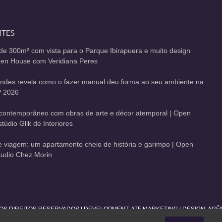
NTES
de 300m² com vista para o Parque Ibirapuera e muito design
Open House com Veridiana Peres
andes revela como o fazer manual deu forma ao seu ambiente na
 2026
contemporâneo com obras de arte e décor atemporal | Open
údio Glik de Interiores
de viagem: um apartamento cheio de história e garimpo | Open
udio Chez Morin
 OS DIREITOS RESERVADOS | DEVELOPMENT:
ATF MARKETING
| DESIGN: AG