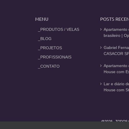
MENU
POSTS RECE
_PRODUTOS / VELAS
Apartamento 
brasileiro | 
_BLOG
Gabriel Fern
_PROJETOS
CASACOR SP
_PROFISSIONAIS
Apartamento 
_CONTATO
House com Est
Lar e diário 
House com St
@2026 - TODOS