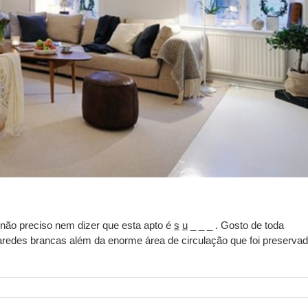
 não preciso nem dizer que esta apto é
s
u
_ _ _ . Gosto de toda
redes brancas além da enorme área de circulação que foi preserva