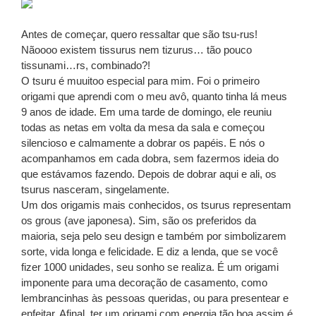
Antes de começar, quero ressaltar que são tsu-rus!
Nãoooo existem tissurus nem tizurus… tão pouco
tissunami…rs, combinado?!
O tsuru é muuitoo especial para mim. Foi o primeiro
origami que aprendi com o meu avô, quanto tinha lá meus
9 anos de idade. Em uma tarde de domingo, ele reuniu
todas as netas em volta da mesa da sala e começou
silencioso e calmamente a dobrar os papéis. E nós o
acompanhamos em cada dobra, sem fazermos ideia do
que estávamos fazendo. Depois de dobrar aqui e ali, os
tsurus nasceram, singelamente.
Um dos origamis mais conhecidos, os tsurus representam
os grous (ave japonesa). Sim, são os preferidos da
maioria, seja pelo seu design e também por simbolizarem
sorte, vida longa e felicidade. E diz a lenda, que se você
fizer 1000 unidades, seu sonho se realiza. É um origami
imponente para uma decoração de casamento, como
lembrancinhas às pessoas queridas, ou para presentear e
enfeitar. Afinal, ter um origami com energia tão boa assim é