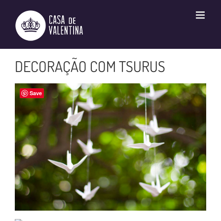
Ir
para
o
conteúdo
DECORAÇÃO COM TSURUS
Save