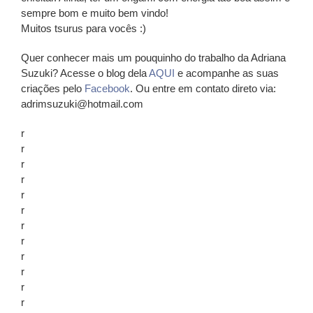
sempre bom e muito bem vindo!
Muitos tsurus para vocês :)
Quer conhecer mais um pouquinho do trabalho da Adriana
Suzuki? Acesse o blog dela
AQUI
e acompanhe as suas
criações pelo
Facebook
. Ou entre em contato direto via:
adrimsuzuki@hotmail.com
r
r
r
r
r
r
r
r
r
r
r
r