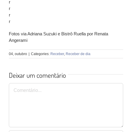
r
r
r
r
Fotos via Adriana Suzuki e Bistrô Ruella por Renata
Angerami
04, outubro
|
Categories:
Receber
,
Receber de dia
Deixar um comentário
Comentário