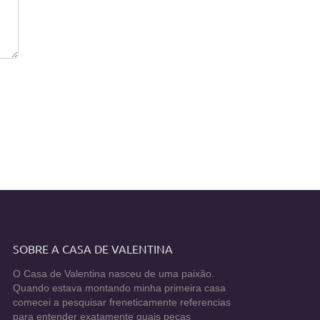
SOBRE A CASA DE VALENTINA
O Casa de Valentina nasceu de uma paixão.
Quando estava montando minha primeira casa
comecei a pesquisar freneticamente referencias
para entender exatamente quais peças