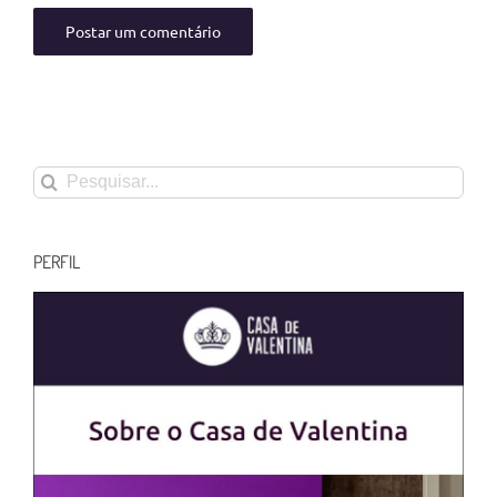
Buscar
resultados
para:
PERFIL