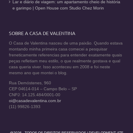
Lar e diário de viagem: um apartamento cheio de história
e garimpo | Open House com Studio Chez Morin
SOBRE A CASA DE VALENTINA
O Casa de Valentina nasceu de uma paixão. Quando estava
montando minha primeira casa comecei a pesquisar
freneticamente referencias para entender exatamente quais
peças refletiam meu estilo, o que realmente gostava e qual
casa queria viver. Isso aconteceu em 2008 e foi neste
mesmo ano que montei o blog.
Rua Demóstenes, 960
CEP 04614-014 – Campo Belo – SP
CNPJ: 14.125.484/0001-00
oi@casadevalentina.com.br
(11) 99826-1393
@2026 - TODOS OS DIREITOS RESERVADOS | DEVELOPMENT:
ATF