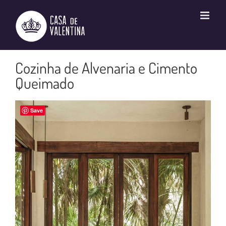
Ir
para
o
conteúdo
Cozinha de Alvenaria e Cimento
Queimado
Save