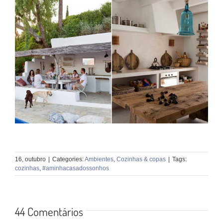
16, outubro
|
Categories:
Ambientes
,
Cozinhas & copas
|
Tags:
cozinhas
,
#aminhacasadossonhos
44 Comentários