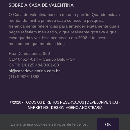
SOBRE A CASA DE VALENTINA
O Casa de Valentina nasceu de uma paixão. Quando estava
montando minha primeira casa comecei a pesquisar
freneticamente referencias para entender exatamente quais
peças refletiam meu estilo, o que realmente gostava e qual
casa queria viver. Isso aconteceu em 2008 e foi neste
mesmo ano que montei o blog.
Rua Demóstenes, 960
CEP 04614-014 – Campo Belo – SP
CNPJ: 14.125.484/0001-00
oi@casadevalentina.com.br
(11) 99826-1393
@2026 - TODOS OS DIREITOS RESERVADOS | DEVELOPMENT:
ATF
MARKETING
| DESIGN: AGÊNCIA NORTEARIA
Facebook
Twitter
Instagram
Pinterest
YouTube
Rss
OK
Este site usa cookies e serviços de terceiros.