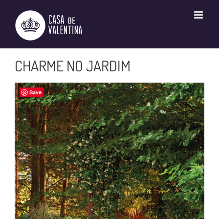
Ir
para
o
conteúdo
CHARME NO JARDIM
Save