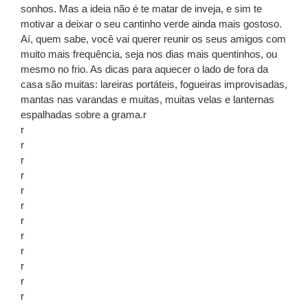
sonhos. Mas a ideia não é te matar de inveja, e sim te
motivar a deixar o seu cantinho verde ainda mais gostoso.
Aí, quem sabe, você vai querer reunir os seus amigos com
muito mais frequência, seja nos dias mais quentinhos, ou
mesmo no frio. As dicas para aquecer o lado de fora da
casa são muitas: lareiras portáteis, fogueiras improvisadas,
mantas nas varandas e muitas, muitas velas e lanternas
espalhadas sobre a grama.r
r
r
r
r
r
r
r
r
r
r
r
r