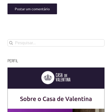
Buscar
resultados
para:
PERFIL