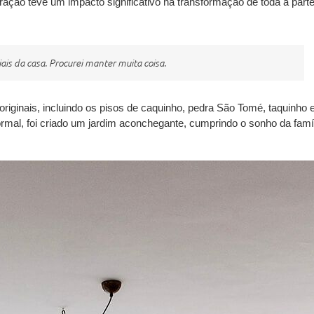
eração teve um impacto significativo na transformação de toda a part
iais da casa. Procurei manter muita coisa.
originais
, incluindo os pisos de caquinho, pedra São Tomé, taquinho 
rmal, foi criado um
jardim aconchegante
, cumprindo o sonho da famí