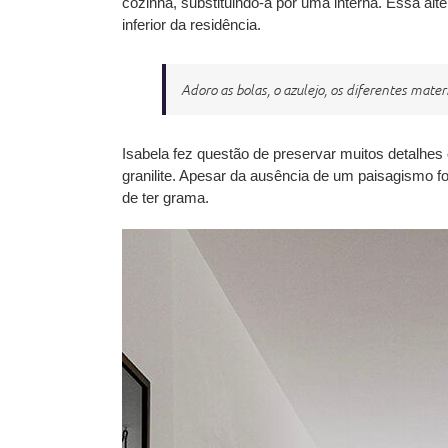
cozinha, substituindo-a por uma interna. Essa alt
inferior da residência.
Adoro as bolas, o azulejo, os diferentes mater
Isabela fez questão de
preservar
muitos detalhes
granilite. Apesar da ausência de um paisagismo fo
de ter grama.