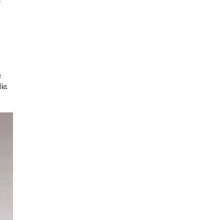
e
e
lia