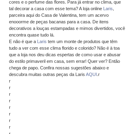
cores e o perfume das flores. Para já entrar no clima, que
tal decorar a casa com esse tema? A loja online
Laris
,
parceira aqui do Casa de Valentina, tem um acervo
enooorme de peças bacanas para a casa. De itens
decorativos a louças estampadas e mimos divertidos, você
encontra quase tudo lá.
E não é que a
Laris
tem um monte de produtos que têm
tudo a ver com esse clima florido e colorido? Não é à toa
que a loja nos deu dicas espertas de como usar e abusar
do estilo primaveril em casa, sem errar! Quer ver? Então
chega de papo. Confira nossas sugestões abaixo e
descubra muitas outras peças da Laris
AQUI
.r
r
r
r
r
r
r
r
r
r