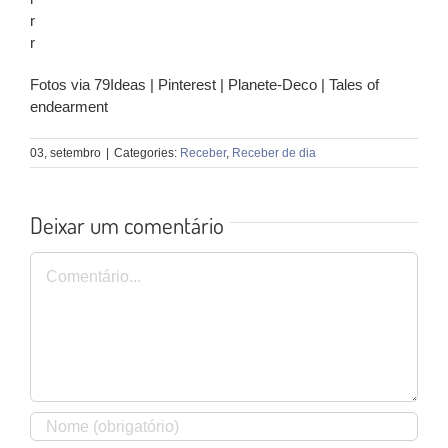
r
r
Fotos via 79Ideas | Pinterest | Planete-Deco | Tales of
endearment
03, setembro
|
Categories:
Receber
,
Receber de dia
Deixar um comentário
Comentário