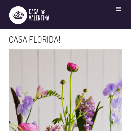
Ir
para
o
conteúdo
CASA FLORIDA!