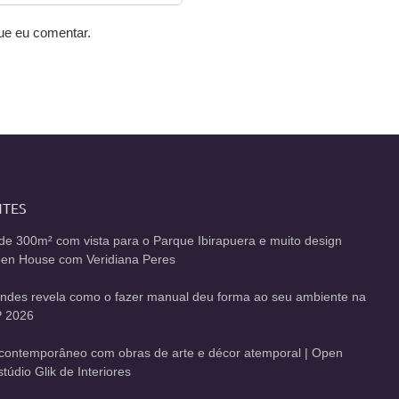
ue eu comentar.
NTES
de 300m² com vista para o Parque Ibirapuera e muito design
Open House com Veridiana Peres
andes revela como o fazer manual deu forma ao seu ambiente na
 2026
contemporâneo com obras de arte e décor atemporal | Open
údio Glik de Interiores