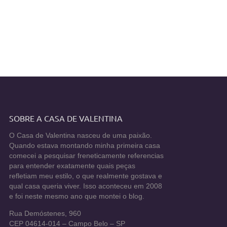
SOBRE A CASA DE VALENTINA
O Casa de Valentina nasceu de uma paixão.
Quando estava montando minha primeira casa
comecei a pesquisar freneticamente referencias
para entender exatamente quais peças
refletiam meu estilo, o que realmente gostava e
qual casa queria viver. Isso aconteceu em 2008
e foi neste mesmo ano que montei o blog.
Rua Demóstenes, 960
CEP 04614-014 – Campo Belo – SP