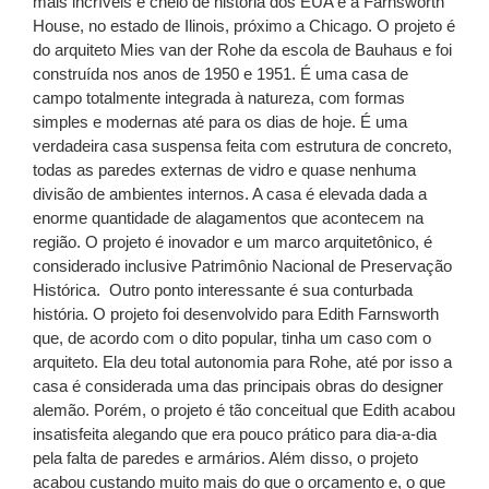
mais incríveis e cheio de história dos EUA é a Farnsworth
House, no estado de Ilinois, próximo a Chicago. O projeto é
do arquiteto Mies van der Rohe da escola de Bauhaus e foi
construída nos anos de 1950 e 1951. É uma casa de
campo totalmente integrada à natureza, com formas
simples e modernas até para os dias de hoje. É uma
verdadeira casa suspensa feita com estrutura de concreto,
todas as paredes externas de vidro e quase nenhuma
divisão de ambientes internos. A casa é elevada dada a
enorme quantidade de alagamentos que acontecem na
região. O projeto é inovador e um marco arquitetônico, é
considerado inclusive Patrimônio Nacional de Preservação
Histórica. Outro ponto interessante é sua conturbada
história. O projeto foi desenvolvido para Edith Farnsworth
que, de acordo com o dito popular, tinha um caso com o
arquiteto. Ela deu total autonomia para Rohe, até por isso a
casa é considerada uma das principais obras do designer
alemão. Porém, o projeto é tão conceitual que Edith acabou
insatisfeita alegando que era pouco prático para dia-a-dia
pela falta de paredes e armários. Além disso, o projeto
acabou custando muito mais do que o orçamento e, o que