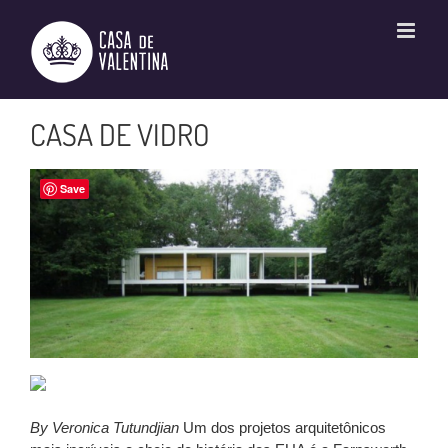
Ir
para
o
conteúdo
CASA DE VIDRO
Save
By Veronica Tutundjian
Um dos projetos arquitetônicos