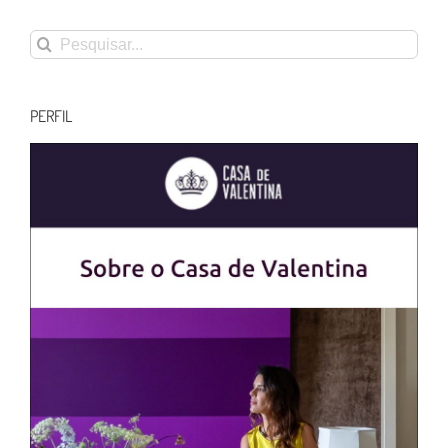
Buscar
resultados
para:
PERFIL