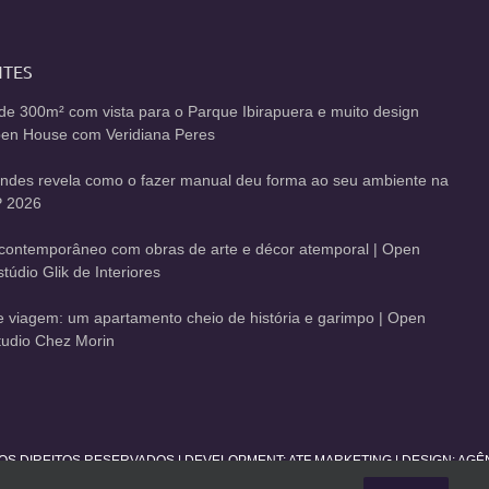
NTES
de 300m² com vista para o Parque Ibirapuera e muito design
Open House com Veridiana Peres
andes revela como o fazer manual deu forma ao seu ambiente na
 2026
contemporâneo com obras de arte e décor atemporal | Open
údio Glik de Interiores
de viagem: um apartamento cheio de história e garimpo | Open
udio Chez Morin
 OS DIREITOS RESERVADOS | DEVELOPMENT:
ATF MARKETING
| DESIGN: AG