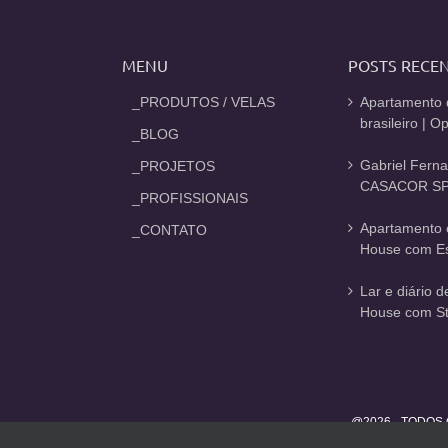
MENU
POSTS RECE
_PRODUTOS / VELAS
Apartamento 
brasileiro | 
_BLOG
Gabriel Fern
_PROJETOS
CASACOR SP
_PROFISSIONAIS
Apartamento 
_CONTATO
House com Est
Lar e diário 
House com St
@2026 - TODOS