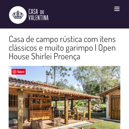
Ir
para
o
conteúdo
Casa de campo rústica com itens
clássicos e muito garimpo | Open
House Shirlei Proença
Save