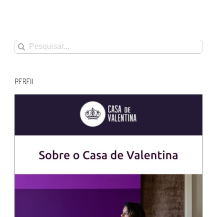
Buscar
resultados
para:
PERFIL