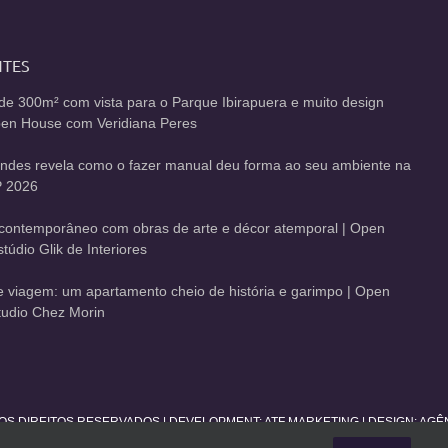
NTES
de 300m² com vista para o Parque Ibirapuera e muito design
Open House com Veridiana Peres
andes revela como o fazer manual deu forma ao seu ambiente na
 2026
contemporâneo com obras de arte e décor atemporal | Open
údio Glik de Interiores
de viagem: um apartamento cheio de história e garimpo | Open
udio Chez Morin
 OS DIREITOS RESERVADOS | DEVELOPMENT:
ATF MARKETING
| DESIGN: AG