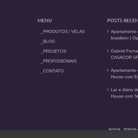
MENU
POSTS RECE
_PRODUTOS / VELAS
Apartamento 
brasileiro | 
_BLOG
Gabriel Fern
_PROJETOS
CASACOR SP
_PROFISSIONAIS
Apartamento 
_CONTATO
House com Est
Lar e diário 
House com St
@2026 - TODOS