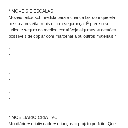
* MÓVEIS E ESCALAS
Móveis feitos sob medida para a criança faz com que ela
possa aproveitar mais e com segurança. É preciso ser
lúdico e seguro na medida certa! Veja algumas sugestões
possíveis de copiar com marcenaria ou outros materiais.r
r
r
r
r
r
r
r
r
r
r
r
* MOBILIÁRIO CRIATIVO
Mobiliário + criatividade + crianças = projeto perfeito. Que