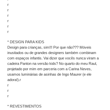
r
r
r
r
r
r
* DESIGN PARA KIDS
Design para crianças, sim!!! Por que não??? Móveis
inusitados ou de grandes designers também combinam
com espaços infantis. Vai dizer que vocês nunca viram a
cadeira Panton na versão kids? No quarto do meu Raul,
projetado por mim em parceria com a Carina Neves,
usamos luminárias de asinhas de Ingo Maurer (e ele
adora!).r
r
r
r
* REVESTIMENTOS