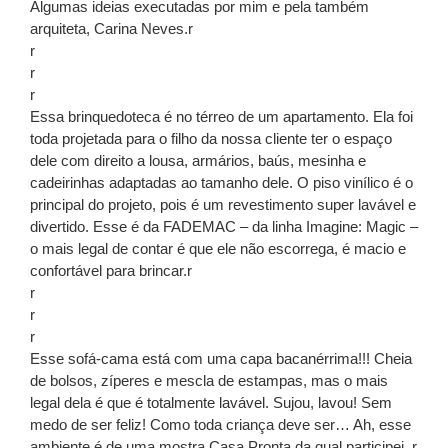
Algumas ideias executadas por mim e pela também
arquiteta, Carina Neves.r
r
r
r
Essa brinquedoteca é no térreo de um apartamento. Ela foi
toda projetada para o filho da nossa cliente ter o espaço
dele com direito a lousa, armários, baús, mesinha e
cadeirinhas adaptadas ao tamanho dele. O piso vinílico é o
principal do projeto, pois é um revestimento super lavável e
divertido. Esse é da FADEMAC – da linha Imagine: Magic –
o mais legal de contar é que ele não escorrega, é macio e
confortável para brincar.r
r
r
r
Esse sofá-cama está com uma capa bacanérrima!!! Cheia
de bolsos, zíperes e mescla de estampas, mas o mais
legal dela é que é totalmente lavável. Sujou, lavou! Sem
medo de ser feliz! Como toda criança deve ser… Ah, esse
ambiente é de uma mostra Casa Pronta da qual participei. r