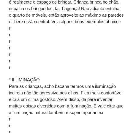
é realmente o espaço de brincar. Criança brinca no chão,
espalha os brinquedos, faz bagunça! Não adianta entulhar
o quarto de móveis, então aproveite ao máximo as paredes
e libere o vão central. Veja alguns bons exemplos abaixo:r
r
r
r
r
r
r
r
* ILUMINAÇÃO
Para as crianças, acho bacana termos uma iluminação
indireta não tão agressiva aos olhos! Fica mais confortável
e cria um clima gostoso. Além disso, dá para inventar
muitas coisas divertidas com a iluminação. E vale citar que
a iluminação natural também é superimportante.r
r
r
r