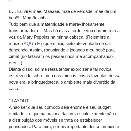
É… Eu virei mãe. Mããããe, mãe de verdade, mãe de um
bebê!!! Mamãezinha…
Tudo bem que a maternidade é maravilhosamente
transformadora… Mas há dias acordo e vou dormir com a
voz da Mary Poppins na minha cabeça. (Relembre a
música
AQUI
) E o que é pior, sinto até vontade de sair
dançando. Assim, rodopiando e jogando meu bebê para
cima! (só faltavam os passarinhos me acompanhando,
rsrs…).
Diante disso, só me resta tentar exorcizar a tal noviça
escrevendo sobre uma das minhas coisas favoritas dessa
nova era: a brinquedoteca, o ambiente mais divertido da
casa.
* LAYOUT
A não ser que seu cômodo seja enorme e seu budget
ilimitado – o que na maioria das vezes infelizmente não é –
a distribuição dos móveis se trata de estabelecer
prioridades. Para mim, o mais importante desse ambiente