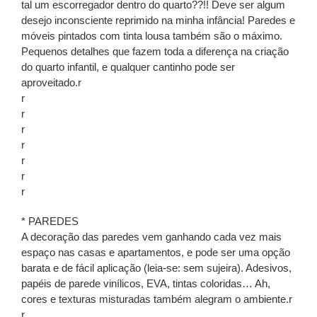
tal um escorregador dentro do quarto??!! Deve ser algum
desejo inconsciente reprimido na minha infância! Paredes e
móveis pintados com tinta lousa também são o máximo.
Pequenos detalhes que fazem toda a diferença na criação
do quarto infantil, e qualquer cantinho pode ser
aproveitado.r
r
r
r
r
r
r
r
* PAREDES
A decoração das paredes vem ganhando cada vez mais
espaço nas casas e apartamentos, e pode ser uma opção
barata e de fácil aplicação (leia-se: sem sujeira). Adesivos,
papéis de parede vinílicos, EVA, tintas coloridas… Ah,
cores e texturas misturadas também alegram o ambiente.r
r