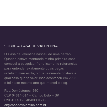
SOBRE A CASA DE VALENTINA
O Casa de Valentina nasceu de uma paixão.
Quando estava montando minha primeira casa
comecei a pesquisar freneticamente referencias
para entender exatamente quais peças
refletiam meu estilo, o que realmente gostava e
qual casa queria viver. Isso aconteceu em 2008
e foi neste mesmo ano que montei o blog.
Rua Demóstenes, 960
CEP 04614-014 – Campo Belo – SP
CNPJ: 14.125.484/0001-00
oi@casadevalentina.com.br