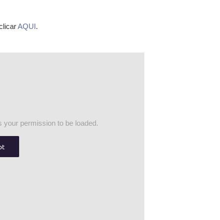
clicar
AQUI
.
 your permission to be loaded.
pt