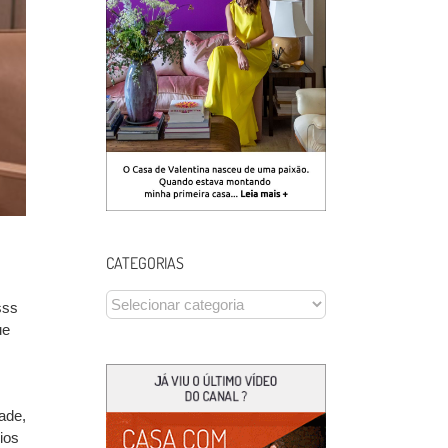
CATEGORIAS
CATEGORIAS
sss
ue
ade,
ios