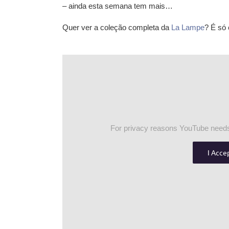
– ainda esta semana tem mais…
Quer ver a coleção completa da
La Lampe
? É só 
For privacy reasons YouTube needs
I Acce