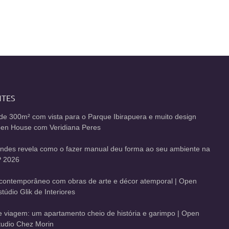
NTES
de 300m² com vista para o Parque Ibirapuera e muito design
Open House com Veridiana Peres
andes revela como o fazer manual deu forma ao seu ambiente na
 2026
contemporâneo com obras de arte e décor atemporal | Open
údio Glik de Interiores
de viagem: um apartamento cheio de história e garimpo | Open
udio Chez Morin