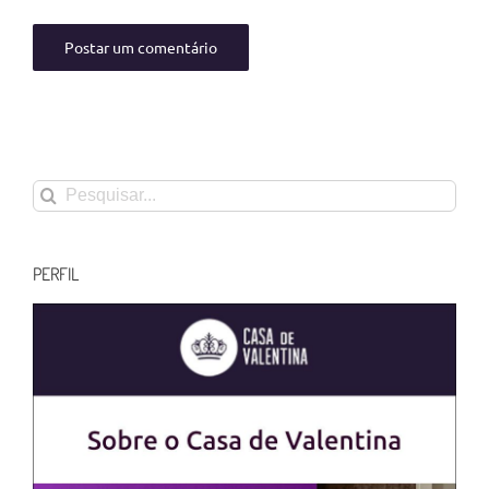
Buscar
resultados
para:
PERFIL