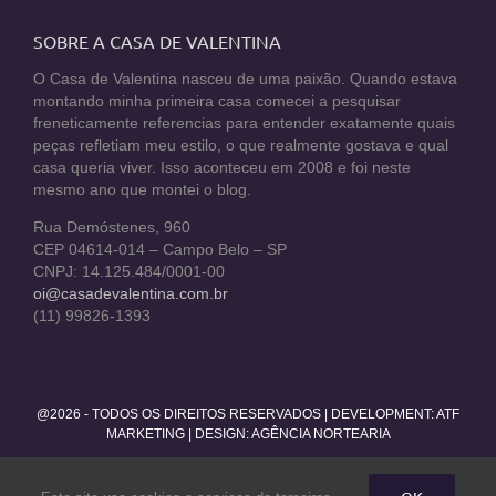
SOBRE A CASA DE VALENTINA
O Casa de Valentina nasceu de uma paixão. Quando estava
montando minha primeira casa comecei a pesquisar
freneticamente referencias para entender exatamente quais
peças refletiam meu estilo, o que realmente gostava e qual
casa queria viver. Isso aconteceu em 2008 e foi neste
mesmo ano que montei o blog.
Rua Demóstenes, 960
CEP 04614-014 – Campo Belo – SP
CNPJ: 14.125.484/0001-00
oi@casadevalentina.com.br
(11) 99826-1393
@2026 - TODOS OS DIREITOS RESERVADOS | DEVELOPMENT:
ATF
MARKETING
| DESIGN: AGÊNCIA NORTEARIA
Facebook
Twitter
Instagram
Pinterest
YouTube
Rss