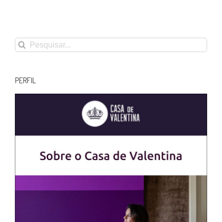
Buscar
resultados
para:
PERFIL