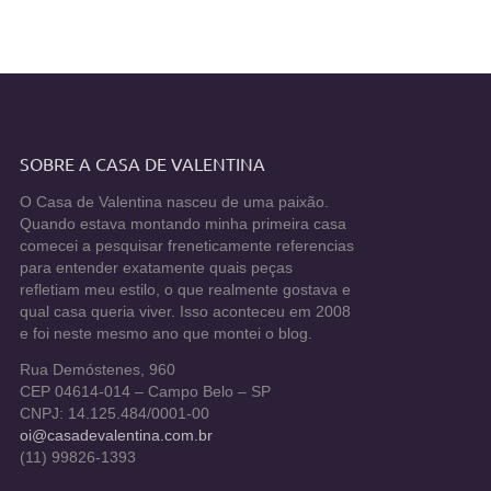
SOBRE A CASA DE VALENTINA
O Casa de Valentina nasceu de uma paixão.
Quando estava montando minha primeira casa
comecei a pesquisar freneticamente referencias
para entender exatamente quais peças
refletiam meu estilo, o que realmente gostava e
qual casa queria viver. Isso aconteceu em 2008
e foi neste mesmo ano que montei o blog.
Rua Demóstenes, 960
CEP 04614-014 – Campo Belo – SP
CNPJ: 14.125.484/0001-00
oi@casadevalentina.com.br
(11) 99826-1393