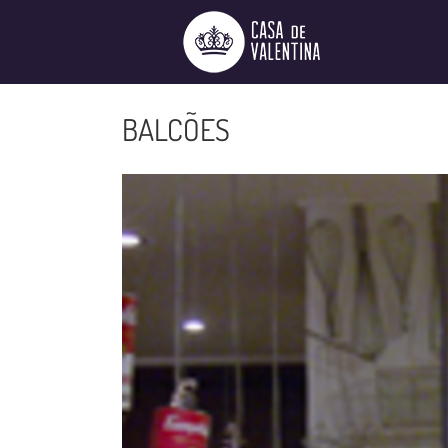
Ir
para
o
conteúdo
BALCÕES