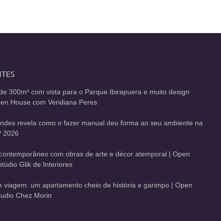
NTES
de 300m² com vista para o Parque Ibirapuera e muito design
Open House com Veridiana Peres
andes revela como o fazer manual deu forma ao seu ambiente na
 2026
contemporâneo com obras de arte e décor atemporal | Open
údio Glik de Interiores
de viagem: um apartamento cheio de história e garimpo | Open
udio Chez Morin