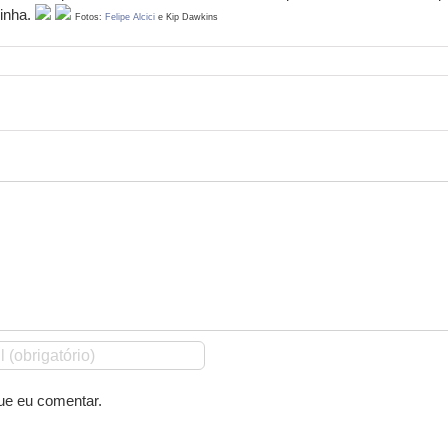
inha.
Fotos:
Felipe Alcici
e Kip Dawkins
ue eu comentar.