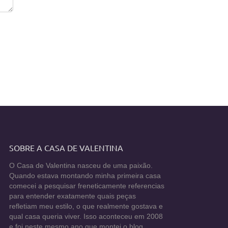
SOBRE A CASA DE VALENTINA
O Casa de Valentina nasceu de uma paixão.
Quando estava montando minha primeira casa
comecei a pesquisar freneticamente referencias
para entender exatamente quais peças
refletiam meu estilo, o que realmente gostava e
qual casa queria viver. Isso aconteceu em 2008
e foi neste mesmo ano que montei o blog.