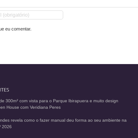
ue eu comentar.
NTES
de 300m² com vista para o Parque Ibirapuera e muito design
Open House com Veridiana Peres
andes revela como o fazer manual deu forma ao seu ambiente na
 2026