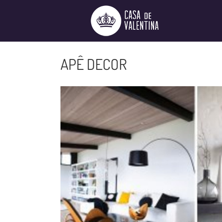
Ir
para
o
conteúdo
APÊ DECOR