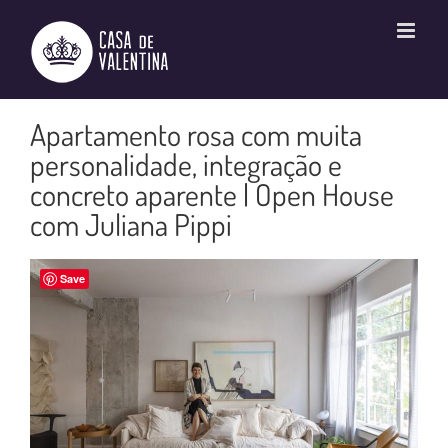
Ir
para
o
conteúdo
Apartamento rosa com muita
personalidade, integração e
concreto aparente | Open House
com Juliana Pippi
Save