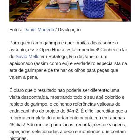
Fotos:
Daniel Macedo
/ Divulgação
Para quem ama
garimpo
e quer muitas dicas sobre o
assunto, esse Open House está
imperdível
! Conheci o lar
do
Sávio Mello
em Botafogo, Rio de Janeiro, um
apaixonado (assim como eu) e verdadeiro especialista na
arte de garimpar e de treinar os olhos para peças que
valem a pena.
É claro que o resultado não poderia ser diferente: uma
visita
descontraída
, mostrando todo o seu apê
colorido
e
repleto de
garimpo
, e colhendo referências
valiosas
de
cada cantinho do projeto de 94m2. É difícil acreditar que a
reforma completa do apartamento aconteceu em apenas
45 dias! São muitas porcelanas, recordações de viagens,
tapeçarias selecionadas a dedo e mobiliários que contam
histórias.