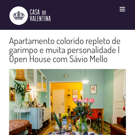
Ir
para
o
conteúdo
Apartamento colorido repleto de
garimpo e muita personalidade |
Open House com Sávio Mello