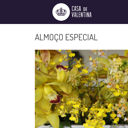
Ir
para
o
conteúdo
ALMOÇO ESPECIAL