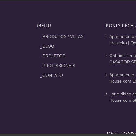
MENU
POSTS RECE
_PRODUTOS / VELAS
Apartamento 
brasileiro | 
_BLOG
Gabriel Fern
_PROJETOS
CASACOR SP
_PROFISSIONAIS
Apartamento 
_CONTATO
House com Est
Lar e diário 
House com St
@2026 - TODOS