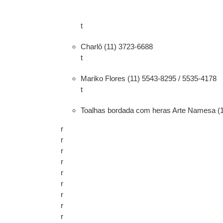
t
Charlô (11) 3723-6688
t
Mariko Flores (11) 5543-8295 / 5535-4178
t
Toalhas bordada com heras Arte Namesa (1
r
r
r
r
r
r
r
r
r