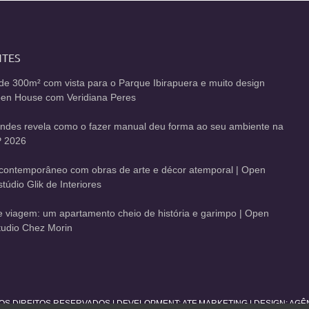
NTES
de 300m² com vista para o Parque Ibirapuera e muito design
Open House com Veridiana Peres
andes revela como o fazer manual deu forma ao seu ambiente na
 2026
contemporâneo com obras de arte e décor atemporal | Open
údio Glik de Interiores
de viagem: um apartamento cheio de história e garimpo | Open
udio Chez Morin
 OS DIREITOS RESERVADOS | DEVELOPMENT:
ATF MARKETING
| DESIGN: AG