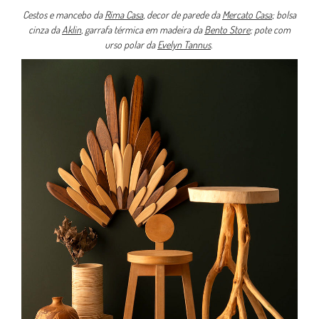
Cestos e mancebo da
Rima Casa
, decor de parede da
Mercato Casa
; bolsa
cinza da
Aklin
, garrafa térmica em madeira da
Bento Store
; pote com
urso polar da
Evelyn Tannus
.