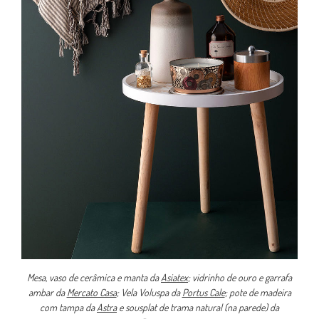
Mesa, vaso de cerâmica e manta da
Asiatex
; vidrinho de ouro e garrafa
ambar da
Mercato Casa
; Vela Voluspa da
Portus Cale
; pote de madeira
com tampa da
Astra
e sousplat de trama natural (na parede) da