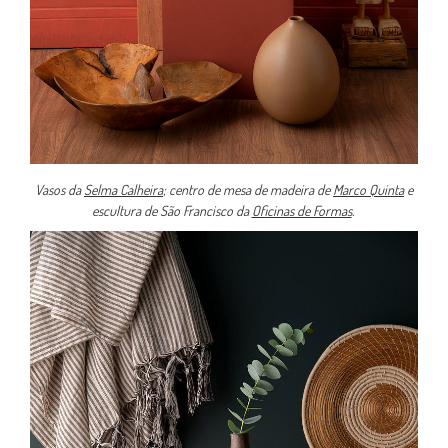
Vasos da
Selma Calheira
; centro de mesa de madeira de
Marco Quinta
e
escultura de São Francisco da
Oficinas de Formas
.