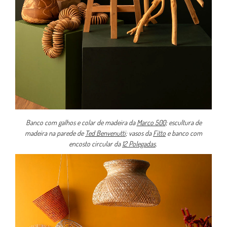
Banco com galhos e colar de madeira da
Marco 500
; escultura de
madeira na parede de
Ted Benvenutti
; vasos da
Fitto
e banco com
encosto circular da
12 Polegadas
.