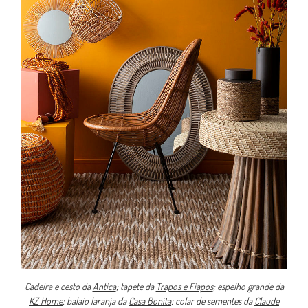
Cadeira e cesto da
Antica
; tapete da
Trapos e Fiapos
; espelho grande da
KZ Home
; balaio laranja da
Casa Bonita
; colar de sementes da
Claude