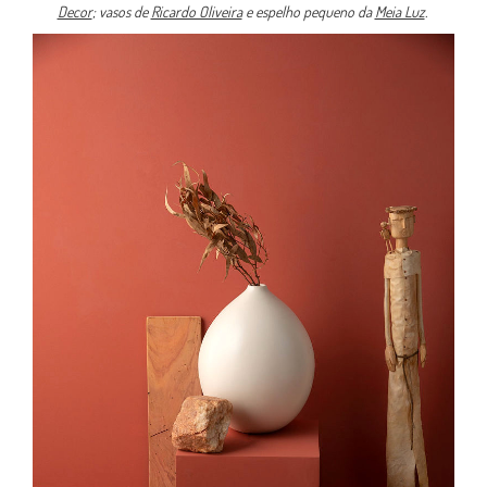
Decor
; vasos de
Ricardo Oliveira
e espelho pequeno da
Meia Luz
.