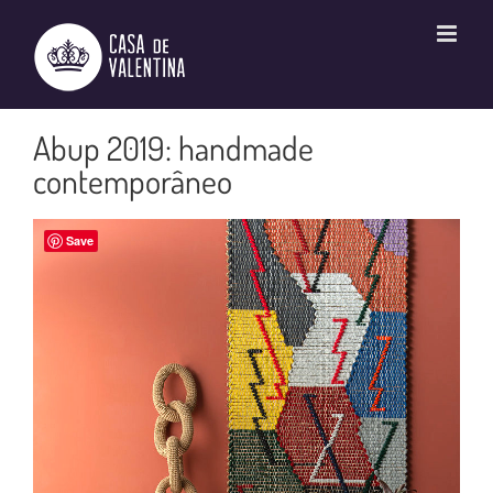
Ir
para
o
conteúdo
Abup 2019: handmade
contemporâneo
Save