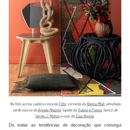
Na foto acima, cadeira cinza da
Fitto
; corrente da
Regina Misk;
almofada
verde escura da
Angela Masone
; tapete da
Trapos e Fiapos
; banco de
Sergio J. Mattos
e vaso da
Casa Bonita.
De todas as tendências de decoração que consegui