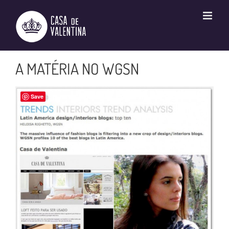
Ir
para
o
conteúdo
A MATÉRIA NO WGSN
Save