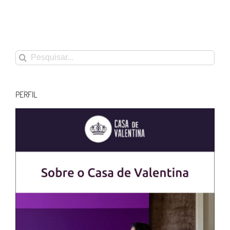
Buscar
resultados
para:
PERFIL