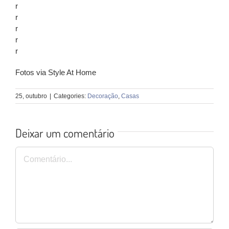
r
r
r
r
r
Fotos via Style At Home
25, outubro
|
Categories:
Decoração
,
Casas
Deixar um comentário
Comentário