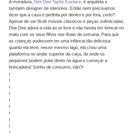
A moradora,
Dee Dee Taylor Eustace
, é arquiteta e
também designer de interiores. Então nem precisamos
dizer que a casa é perfeita por dentro e por fora, certo?
Apesar de ser fã de móveis clássicos e peças sofisticadas,
Dee Dee adora a vida ao ar livre e não hesita em brincar no
mato com os seus filhos nos finais de semana. Para que
as crianças pudessem ter uma infância tão deliciosa
quanto ela teve, nesse mesmo lago, ela criou uma
plataforma no andar superior da casa, de onde os
pequenos podem pular direto na água e começar a
brincadeira! Sonho de consumo, não?r
r
r
r
r
r
r
r
r
r
r