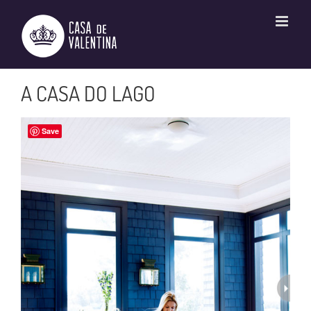
Ir
para
o
conteúdo
A CASA DO LAGO
Save