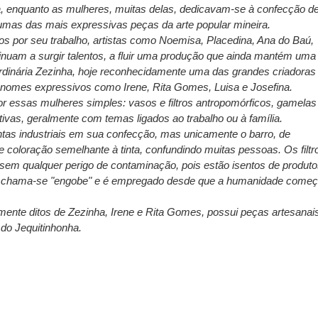
ta, enquanto as mulheres, muitas delas, dedicavam-se à confecção d
lgumas das mais expressivas peças da arte popular mineira.
os por seu trabalho, artistas como Noemisa, Placedina, Ana do Baú,
tinuam a surgir talentos, a fluir uma produção que ainda mantém uma
ordinária Zezinha, hoje reconhecidamente uma das grandes criadoras
 nomes expressivos como Irene, Rita Gomes, Luisa e Josefina.
r essas mulheres simples: vasos e filtros antropomórficos, gamelas
ivas, geralmente com temas ligados ao trabalho ou à família.
intas industriais em sua confecção, mas unicamente o barro, de
 coloração semelhante à tinta, confundindo muitas pessoas. Os filtr
sem qualquer perigo de contaminação, pois estão isentos de produt
arro chama-se "engobe" e é empregado desde que a humanidade come
iamente ditos de Zezinha, Irene e Rita Gomes, possui peças artesanai
 do Jequitinhonha.