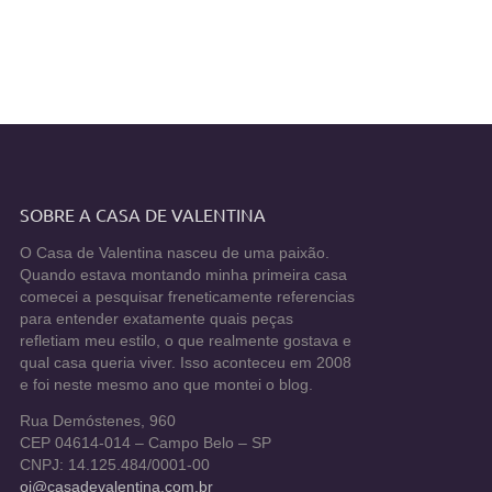
SOBRE A CASA DE VALENTINA
O Casa de Valentina nasceu de uma paixão.
Quando estava montando minha primeira casa
comecei a pesquisar freneticamente referencias
para entender exatamente quais peças
refletiam meu estilo, o que realmente gostava e
qual casa queria viver. Isso aconteceu em 2008
e foi neste mesmo ano que montei o blog.
Rua Demóstenes, 960
CEP 04614-014 – Campo Belo – SP
CNPJ: 14.125.484/0001-00
oi@casadevalentina.com.br