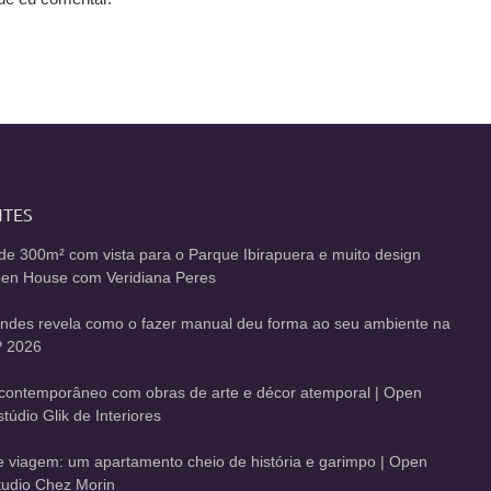
NTES
de 300m² com vista para o Parque Ibirapuera e muito design
Open House com Veridiana Peres
andes revela como o fazer manual deu forma ao seu ambiente na
 2026
contemporâneo com obras de arte e décor atemporal | Open
údio Glik de Interiores
de viagem: um apartamento cheio de história e garimpo | Open
udio Chez Morin