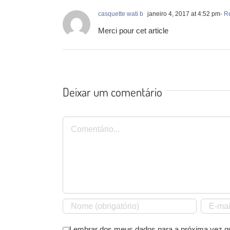
casquette wati b
janeiro 4, 2017 at 4:52 pm
- R
Merci pour cet article
Deixar um comentário
Comentário
Lembrar dos meus dados para a próxima vez q