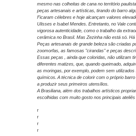
mesmo nas colheitas de cana no território paulis
peças artesanais e artísticas, tirando do barro a
Ficaram célebres e hoje alcançam valores elevad
Ulisses e Isabel Mendes. Entretanto, no Vale con
vigorosa autenticidade, como o trabalho da extra
cerâmica no Brasil. Mas Zezinha não está só. Há
Peças artesanais de grande beleza são criadas po
zoomorfas, as famosas "cirandas" e peças descrit
Essas peças , ainda que coloridas, não utilizam t
diferentes matizes, que, quando queimado, adquire
as moringas, por exemplo, podem sem utilizados 
químicos. A técnica de colorir com o próprio b
a produzir seus primeiros utensílios.
A Brasiliana, além dos trabalhos artísticos propr
escolhidas com muito gosto nos principais ateliês
r
r
r
r