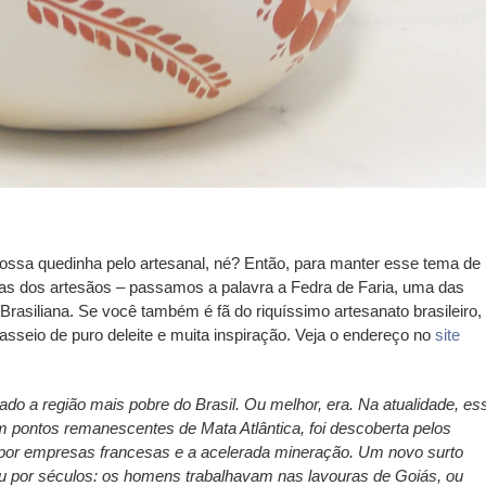
sa quedinha pelo artesanal, né? Então, para manter esse tema de
as dos artesãos – passamos a palavra a Fedra de Faria, uma das
Brasiliana. Se você também é fã do riquíssimo artesanato brasileiro,
passeio de puro deleite e muita inspiração. Veja o endereço no
site
do a região mais pobre do Brasil. Ou melhor, era. Na atualidade, es
m pontos remanescentes de Mata Atlântica, foi descoberta pelos
s por empresas francesas e a acelerada mineração. Um novo surto
u por séculos: os homens trabalhavam nas lavouras de Goiás, ou