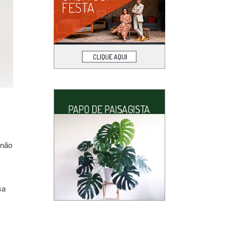
 não
sa