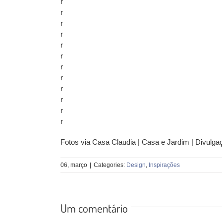
r
r
r
r
r
r
r
r
r
r
r
r
Fotos via Casa Claudia | Casa e Jardim | Divulga
06, março
|
Categories:
Design
,
Inspirações
Um comentário