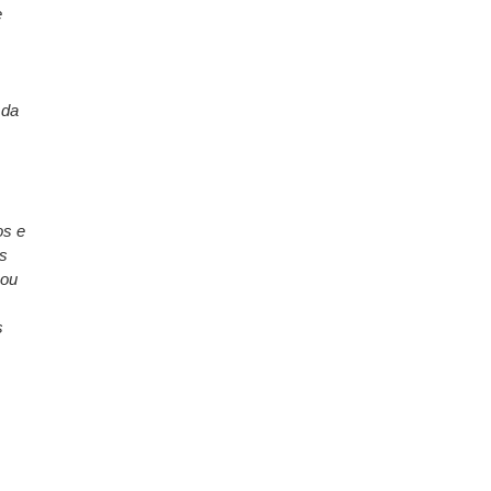
e
 da
os e
os
çou
s