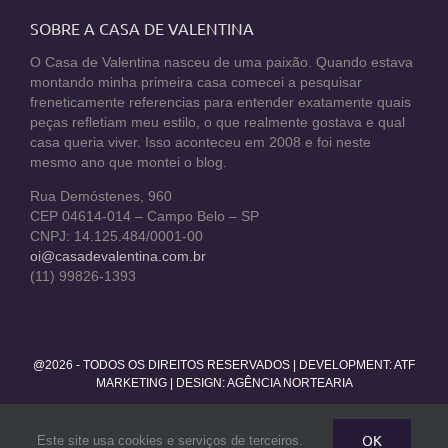
SOBRE A CASA DE VALENTINA
O Casa de Valentina nasceu de uma paixão. Quando estava
montando minha primeira casa comecei a pesquisar
freneticamente referencias para entender exatamente quais
peças refletiam meu estilo, o que realmente gostava e qual
casa queria viver. Isso aconteceu em 2008 e foi neste
mesmo ano que montei o blog.
Rua Demóstenes, 960
CEP 04614-014 – Campo Belo – SP
CNPJ: 14.125.484/0001-00
oi@casadevalentina.com.br
(11) 99826-1393
@2026 - TODOS OS DIREITOS RESERVADOS | DEVELOPMENT:
ATF
MARKETING
| DESIGN: AGÊNCIA NORTEARIA
Facebook
Twitter
Instagram
Pinterest
YouTube
Rss
OK
Este site usa cookies e serviços de terceiros.