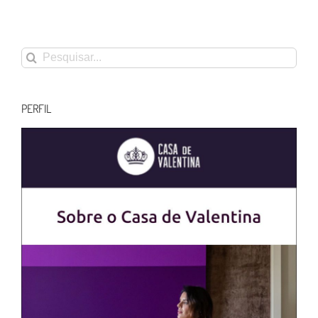
Buscar
resultados
para:
PERFIL