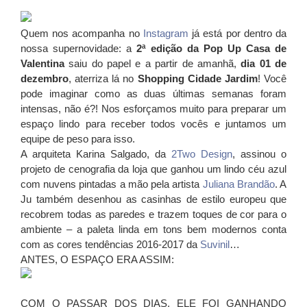
Quem nos acompanha no
Instagram
já está por dentro da
nossa supernovidade: a
2ª edição da Pop Up Casa de
Valentina
saiu do papel e a partir de amanhã,
dia 01 de
dezembro
, aterriza lá no
Shopping Cidade Jardim
! Você
pode imaginar como as duas últimas semanas foram
intensas, não é?! Nos esforçamos muito para preparar um
espaço lindo para receber todos vocês e juntamos um
equipe de peso para isso.
A arquiteta Karina Salgado, da
2Two Design
, assinou o
projeto de cenografia da loja que ganhou um lindo céu azul
com nuvens pintadas a mão pela artista
Juliana Brandão
. A
Ju também desenhou as casinhas de estilo europeu que
recobrem todas as paredes e trazem toques de cor para o
ambiente – a paleta linda em tons bem modernos conta
com as cores tendências 2016-2017 da
Suvinil
…
ANTES, O ESPAÇO ERA ASSIM:
COM O PASSAR DOS DIAS, ELE FOI GANHANDO